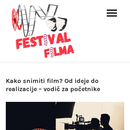
Skip
to
content
Priče iza kamera i ispred
Karlovci Film
ekrana
Festival
Kako snimiti film? Od ideje do
realizacije – vodič za početnike