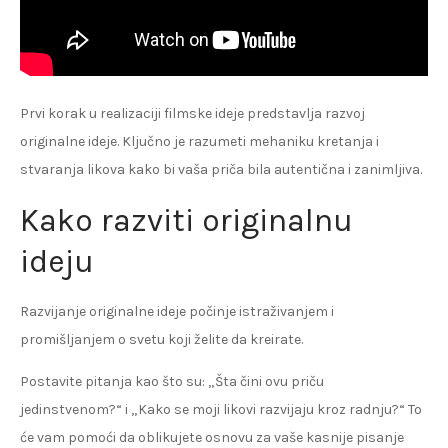
Prvi korak u realizaciji filmske ideje predstavlja razvoj
originalne ideje. Ključno je razumeti mehaniku kretanja i
stvaranja likova kako bi vaša priča bila autentična i zanimljiva.
Kako razviti originalnu
ideju
Razvijanje originalne ideje počinje istraživanjem i
promišljanjem o svetu koji želite da kreirate.
Postavite pitanja kao što su: „Šta čini ovu priču
jedinstvenom?“ i „Kako se moji likovi razvijaju kroz radnju?“ To
će vam pomoći da oblikujete osnovu za vaše kasnije pisanje