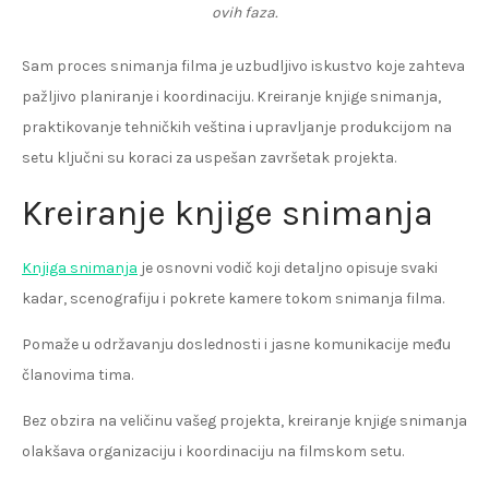
ovih faza.
Sam proces snimanja filma je uzbudljivo iskustvo koje zahteva
pažljivo planiranje i koordinaciju. Kreiranje knjige snimanja,
praktikovanje tehničkih veština i upravljanje produkcijom na
setu ključni su koraci za uspešan završetak projekta.
Kreiranje knjige snimanja
Knjiga snimanja
je osnovni vodič koji detaljno opisuje svaki
kadar, scenografiju i pokrete kamere tokom snimanja filma.
Pomaže u održavanju doslednosti i jasne komunikacije među
članovima tima.
Bez obzira na veličinu vašeg projekta, kreiranje knjige snimanja
olakšava organizaciju i koordinaciju na filmskom setu.