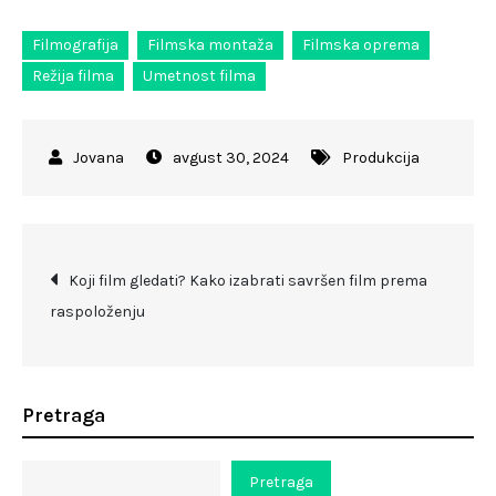
Filmografija
Filmska montaža
Filmska oprema
Režija filma
Umetnost filma
avgust 30, 2024
Produkcija
Kretanje
Koji film gledati? Kako izabrati savršen film prema
raspoloženju
članka
Pretraga
Pretraga