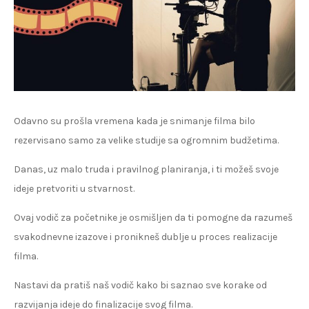
Odavno su prošla vremena kada je snimanje filma bilo
rezervisano samo za velike studije sa ogromnim budžetima.
Danas, uz malo truda i pravilnog planiranja, i ti možeš svoje
ideje pretvoriti u stvarnost.
Ovaj vodič za početnike je osmišljen da ti pomogne da razumeš
svakodnevne izazove i pronikneš dublje u proces realizacije
filma.
Nastavi da pratiš naš vodič kako bi saznao sve korake od
razvijanja ideje do finalizacije svog filma.