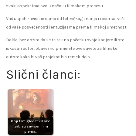
svaki aspekt ima svoj značaj u filmskom procesu.
Vaš uspeh zavisi ne samo od tehničkog znanja i resursa, već i
od vaše posvećenosti i entuzijazma prema filmskoj umetnosti.
Dakle, bez obzira da li ste tek na početku svoje karijere ili ste
iskusan autor, obavezno primenite ove savete za filmske
autore kako bi vaš projekat bio remek-delo.
Slični članci:
Koji film gledati? Kako
izabrati savršen film
prema…