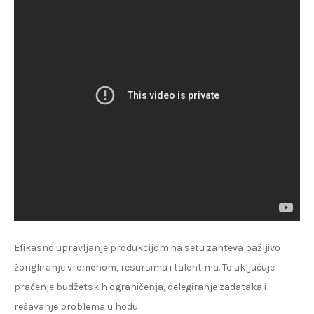
Efikasno upravljanje produkcijom na setu zahteva pažljivo
žongliranje vremenom, resursima i talentima. To uključuje
praćenje budžetskih ograničenja, delegiranje zadataka i
rešavanje problema u hodu.