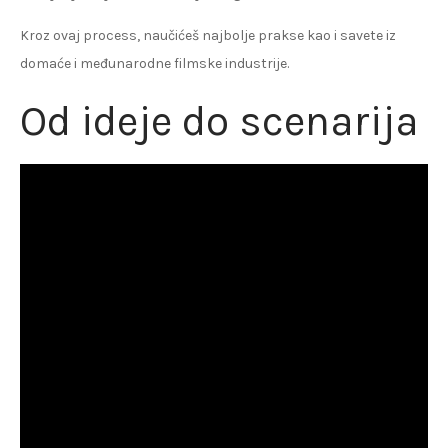
Kroz ovaj process, naučićeš najbolje prakse kao i savete iz
domaće i međunarodne filmske industrije.
Od ideje do scenarija