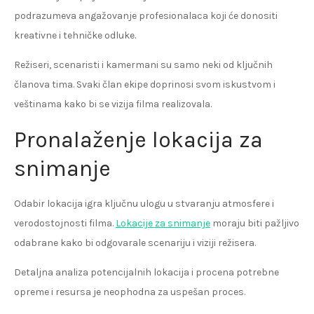
podrazumeva angažovanje profesionalaca koji će donositi
kreativne i tehničke odluke.
Režiseri, scenaristi i kamermani su samo neki od ključnih
članova tima. Svaki član ekipe doprinosi svom iskustvom i
veštinama kako bi se vizija filma realizovala.
Pronalaženje lokacija za
snimanje
Odabir lokacija igra ključnu ulogu u stvaranju atmosfere i
verodostojnosti filma.
Lokacije za snimanje
moraju biti pažljivo
odabrane kako bi odgovarale scenariju i viziji režisera.
Detaljna analiza potencijalnih lokacija i procena potrebne
opreme i resursa je neophodna za uspešan proces.