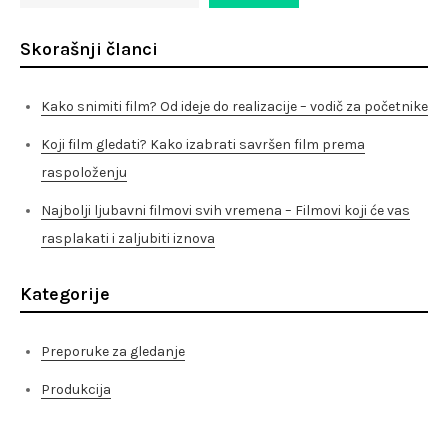
Skorašnji članci
Kako snimiti film? Od ideje do realizacije – vodič za početnike
Koji film gledati? Kako izabrati savršen film prema
raspoloženju
Najbolji ljubavni filmovi svih vremena – Filmovi koji će vas
rasplakati i zaljubiti iznova
Kategorije
Preporuke za gledanje
Produkcija