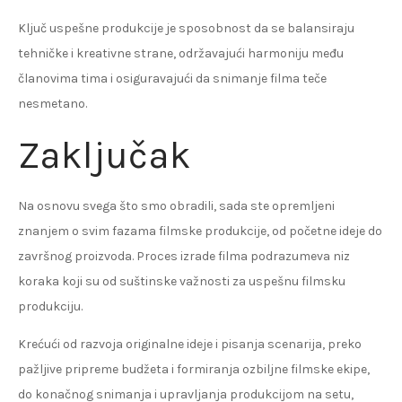
Ključ uspešne produkcije je sposobnost da se balansiraju
tehničke i kreativne strane, održavajući harmoniju među
članovima tima i osiguravajući da snimanje filma teče
nesmetano.
Zaključak
Na osnovu svega što smo obradili, sada ste opremljeni
znanjem o svim fazama filmske produkcije, od početne ideje do
završnog proizvoda. Proces izrade filma podrazumeva niz
koraka koji su od suštinske važnosti za uspešnu filmsku
produkciju.
Krećući od razvoja originalne ideje i pisanja scenarija, preko
pažljive pripreme budžeta i formiranja ozbiljne filmske ekipe,
do konačnog snimanja i upravljanja produkcijom na setu,