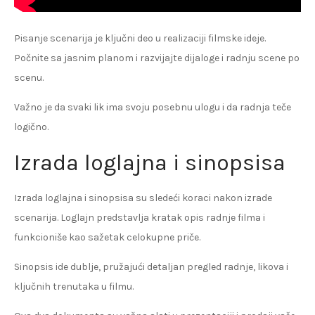
Pisanje scenarija je ključni deo u realizaciji filmske ideje.
Počnite sa jasnim planom i razvijajte dijaloge i radnju scene po
scenu.
Važno je da svaki lik ima svoju posebnu ulogu i da radnja teče
logično.
Izrada loglajna i sinopsisa
Izrada loglajna i sinopsisa su sledeći koraci nakon izrade
scenarija. Loglajn predstavlja kratak opis radnje filma i
funkcioniše kao sažetak celokupne priče.
Sinopsis ide dublje, pružajući detaljan pregled radnje, likova i
ključnih trenutaka u filmu.